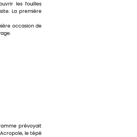
vrir les fouilles
site. La première
mière occasion de
yage.
ogramme prévoyait
l’Acropole, le tépé