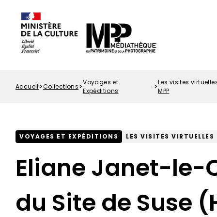
Options
Aller
Paramétrer les cookies
d'accessibilité
au
contenu
principal
Voyages et
Les visites virtuel
Accueil
Collections
Fil
Expéditions
MPP
d'Ariane
VOYAGES ET EXPÉDITIONS
LES VISITES VIRTUELLE
Eliane Janet-le-C
du Site de Suse (