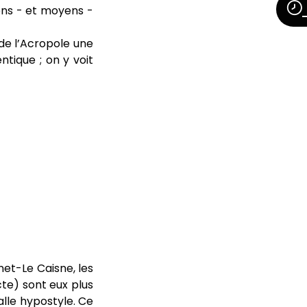
iens - et moyens -
de l’Acropole une
ntique ; on y voit
net-Le Caisne, les
te) sont eux plus
lle hypostyle. Ce