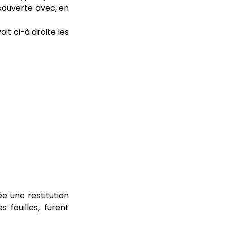
écouverte avec, en
it ci-à droite les
e une restitution
 fouilles, furent