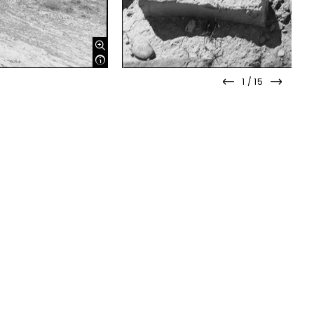
1
/
15
slide
slide
précédente
suivan