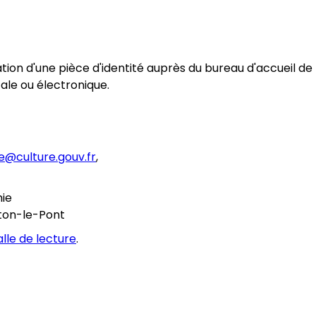
ation d'une pièce d'identité auprès du bureau d'accueil de l
ale ou électronique.
@culture.gouv.fr
,
hie
nton-le-Pont
lle de lecture
.