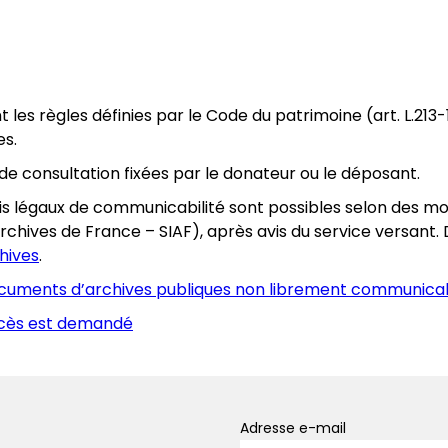
s règles définies par le Code du patrimoine (art. L.213-1 à 
es.
 de consultation fixées par le donateur ou le déposant.
is légaux de communicabilité sont possibles selon des mod
 Archives de France – SIAF), après avis du service versant
hives
.
ocuments d’archives publiques non librement communica
accès est demandé
Adresse e-mail