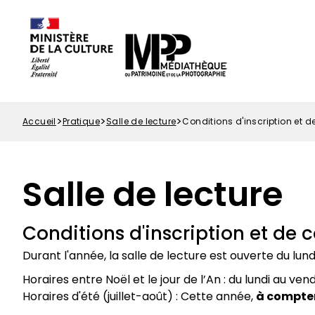
Options
Aller
Paramétrer les cookies
d'accessibilité
au
contenu
principal
Accueil
Pratique
Salle de lecture
Conditions d'inscription et d
Fil
d'Ariane
Salle de lecture
Conditions d'inscription et de 
Durant l'année, la salle de lecture est ouverte du l
Horaires entre Noël et le jour de l’An : du lundi au ven
Horaires d'été (juillet-août) : Cette année,
à compter 