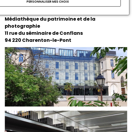
héberge aujourd’hui bureaux, magasins d’archives,
PERSONNALISER MES CHOIX
salles de réunion, ainsi qu’un auditorium.
Médiathèque du patrimoine et de la
photographie
11 rue du séminaire de Conflans
94 220 Charenton-le-Pont