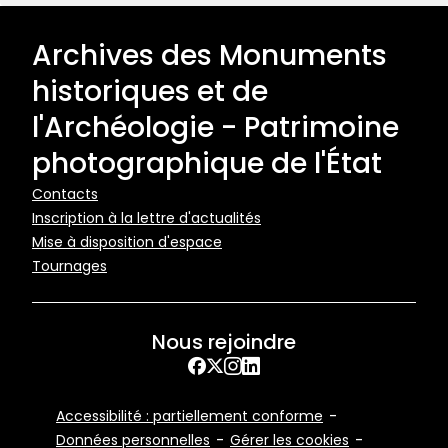
Archives des Monuments
historiques et de
l'Archéologie - Patrimoine
photographique de l'État
Pied
Contacts
Inscription à la lettre d'actualités
de
Mise à disposition d'espace
page
Tournages
Nous rejoindre
Facebook
X
Instagram
LinkedIn
Footer
Accessibilité : partiellement conforme
Bottom
Données personnelles
Gérer les cookies