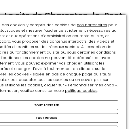
Le site de Charenton-le-Pont
ns des cookies, y compris des cookies de
nos partenaires
pour
statistiques et mesurer l’audience strictement nécessaires au
Le site de Conflans est un domaine aristocratique
t et aux opérations d’administration courante du site, et
ancien, dont les premières traces remontent au 14e
ccord, vous proposer des contenus interactifs, des vidéos et
siècle et qui fut transformé en école par une
alités disponibles sur les réseaux sociaux. A l’exception de
congrégation religieuse au 19e siècle.
ires au fonctionnement du site ou, sous certaines conditions,
d’audience, les cookies ne peuvent être déposés qu’avec
Considérablement transformé au fil des siècles, il fut
tement. Vous pouvez exprimer vos choix en utilisant les
peu à peu démantelé. Aujourd’hui, le site est
près et changer d’avis à tout moment en cliquant sur la
composé d’un ensemble de bâtiments remontant
rer les cookies » située en bas de chaque page du site. Si
essentiellement au 19e siècle et réhabilités entre
aitez pas accepter tous les cookies ou en savoir plus sur
utilisons les cookies, cliquer sur « Personnaliser mes choix ».
2009 et 2014.
nformation, veuillez consulter notre
politique cookies
.
Propriété de l’État depuis 1978, il recouvre une
emprise d’un hectare localisée au bout d’une
TOUT ACCEPTER
impasse fleurie, calme et protégée de la circulation
environnante. Il se compose de plusieurs bâtiments
TOUT REFUSER
d’une superficie totale de plus de 6 000 m2 et