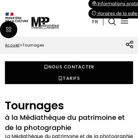
Aller
Paramétrer les cookies
Informations prati
au
Horaires de la sall
contenu
FR
principal
Accueil
Tournages
Fil
d'Ariane
NOUS CONTACTER
TARIFS
Tournages
à la Médiathèque du patrimoine et
de la photographie
La Médiathèque du patrimoine et de la photographie