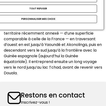
conquête du Cameroun (Kamerun) sur l'Allemagne,
TOUT REFUSER
Frédéric Gadmer, opérateur au sein de la Section
Photographique et Cinématographique de l’Armée,
PERSONNALISER MES CHOIX
arrive à Douala pour une mission de documentation
visuelle. Durant un an et demi, il parcourt ce vaste
territoire récemment annexé — d’une superficie
comparable à celle de la France — en traversant
d’ouest en est jusqu’à Yaoundé et Akonolinga, puis en
descendant vers le sud jusqu’à la frontière avec la
Guinée espagnole (aujourd’hui la Guinée
équatoriale). Il entreprend ensuite un long voyage
vers le nord jusqu’au lac Tchad, avant de revenir vers
Douala.
Restons en contact
Inscrivez-vous !