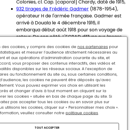
Colonies, cl. Cap. [caporal] Chardy, daté de 1915,
932 tirages de Frédéric Gadmer
(1878-1954),
opérateur H de l'armée française. Gadmer est
arrivé à Douala le 4 décembre 1916, il
embarqua début août 1918 pour son voyage de
retour. De son côté, L'ECPAD diffuse sur
Images
défense
2804 négatifs sur plaques de verre
de
ns des cookies, y compris des cookies de
nos partenaires
pour
cette mission.
statistiques et mesurer l’audience strictement nécessaires au
t et aux opérations d’administration courante du site, et
Véronique Goloubinoff de L'ECPAD a produit deux
ccord, vous proposer des contenus interactifs, des vidéos et
articles sur la mission de Gadmer :
alités disponibles sur les réseaux sociaux. A l’exception de
ires au fonctionnement du site ou, sous certaines conditions,
Du protectorat allemand au mandat français,
d’audience, les cookies ne peuvent être déposés qu’avec
le Cameroun en 1917-1918 vu par Frédéric
tement. Vous pouvez exprimer vos choix en utilisant les
près et changer d’avis à tout moment en cliquant sur la
Gadmer, photographe militaire
, Véronique
rer les cookies » située en bas de chaque page du site. Si
Goloubinoff, 22 novembre 2012.
aitez pas accepter tous les cookies ou en savoir plus sur
Le Cameroun en 1917-1918, Histoire, paysages,
utilisons les cookies, cliquer sur « Personnaliser mes choix ».
ethnies, vu par Frédéric Gadmer, photographe
nformation, veuillez consulter notre
politique cookies
.
militaire
, Véronique Goloubinoff, décembre 2013.
TOUT ACCEPTER
En décembre 1916, soit dix mois après la fin de la