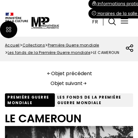
Aller
Paramétrer les cookies
Informations prati
au
Horaires de la sall
contenu
FR
principal
Accueil
Collections
Première Guerre mondiale
Fil
Les fonds de la Première Guerre mondiale
LE CAMEROUN
d'Ariane
Objet précédent
Objet suivant
PREMIÈRE GUERRE
LES FONDS DE LA PREMIÈRE
MONDIALE
GUERRE MONDIALE
LE CAMEROUN