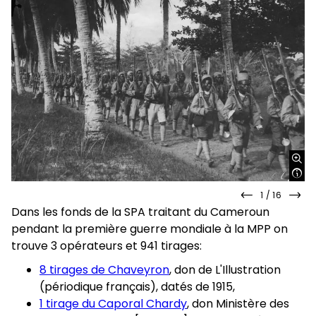
1
/
16
slide
slid
Dans les fonds de la SPA traitant du Cameroun
précédente
sui
pendant la première guerre mondiale à la MPP on
trouve 3 opérateurs et 941 tirages:
8 tirages de Chaveyron
, don de L'Illustration
(périodique français), datés de 1915,
1 tirage du Caporal Chardy
, don Ministère des