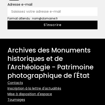
Adresse e-mail
Format attendu : nom@domaine.fr
Archives des Monuments
historiques et de
l'Archéologie - Patrimoine
photographique de l'État
Pied
Contacts
Inscription à la lettre d'actualités
de
Mise à disposition d'espace
page
Tournages