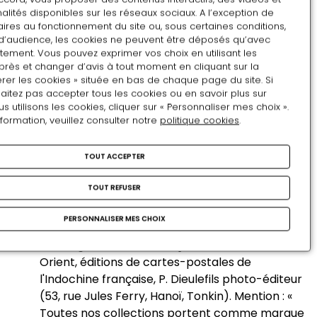
alités disponibles sur les réseaux sociaux. A l’exception de
Indo-Chine pittoresque et monumentale : Cambodge
ires au fonctionnement du site ou, sous certaines conditions,
d’audience, les cookies ne peuvent être déposés qu’avec
et ruines d'Angkor,
album, Hanoï, par P. Dieulefils
tement. Vous pouvez exprimer vos choix en utilisant les
photo-éditeur et Paul Vivien président du
près et changer d’avis à tout moment en cliquant sur la
syndicat de la presse coloniale, membre du
rer les cookies » située en bas de chaque page du site. Si
Conseil supérieur des Colonies, préface
aitez pas accepter tous les cookies ou en savoir plus sur
utilisons les cookies, cliquer sur « Personnaliser mes choix ».
d'Étienne Aymonier, ancien directeur de l'École
nformation, veuillez consulter notre
politique cookies
.
coloniale, 1909.
Indo-Chine pittoresque et monumentale :
TOUT ACCEPTER
Annam - Tonkin, album, Hanoï, P. Dieulefils
photo-éditeur (44, rue Paul Bert, Hanoï, Tonkin),
TOUT REFUSER
1909.
Album de Cochinchine,
54 sujets 13x18, Hanoï,
PERSONNALISER MES CHOIX
Dieulefils, 1909.
Catalogue, Colonies françaises d'Extrême-
Orient, éditions de cartes-postales de
l'Indochine française, P. Dieulefils photo-éditeur
(53, rue Jules Ferry, Hanoï, Tonkin). Mention : «
Toutes nos collections portent comme marque