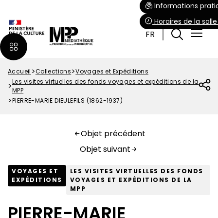
Aller
Paramétrer les cookies
Informations prati
au
Horaires de la sall
contenu
FR
principal
Accueil
Collections
Voyages et Expéditions
Fil
Les visites virtuelles des fonds voyages et expéditions de la
d'Ariane
MPP
PIERRE-MARIE DIEULEFILS (1862-1937)
Objet précédent
Objet suivant
VOYAGES ET
LES VISITES VIRTUELLES DES FONDS
EXPÉDITIONS
VOYAGES ET EXPÉDITIONS DE LA
MPP
PIERRE-MARIE