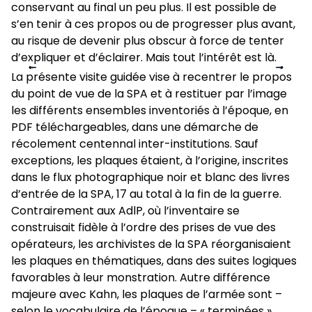
conservant au final un peu plus. Il est possible de
s’en tenir à ces propos ou de progresser plus avant,
au risque de devenir plus obscur à force de tenter
d’expliquer et d’éclairer. Mais tout l’intérêt est là.
slide
slide
La présente visite guidée vise à recentrer le propos
1
/
4
précédente
suiva
du point de vue de la SPA et à restituer par l’image
les différents ensembles inventoriés à l’époque, en
PDF téléchargeables, dans une démarche de
récolement centennal inter-institutions. Sauf
exceptions, les plaques étaient, à l’origine, inscrites
dans le flux photographique noir et blanc des livres
d’entrée de la SPA, 17 au total à la fin de la guerre.
Contrairement aux AdlP, où l’inventaire se
construisait fidèle à l’ordre des prises de vue des
opérateurs, les archivistes de la SPA réorganisaient
les plaques en thématiques, dans des suites logiques
favorables à leur monstration. Autre différence
majeure avec Kahn, les plaques de l’armée sont –
selon le vocabulaire de l’époque – « terminées »,