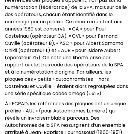
références des plaques s’appuient, non pas sur la
numérotation (fédératrice) de la SPA, mais sur celle
des opérateurs, chacun étant identifié dans le
nommage par un préfixe. Ce choix remontant aux
années 1980 est conservé : « CA » pour Paul
Castelnau (opérateur CA), « CVL » pour Fernand
Cuville (opérateur B), « ASC » pour Albert Samama-
Chikli (opérateur L) et « AUB » pour Isidore Aubert
(opérateur Z5). On note une liberté prise par
rapport aux lettres code des opérateurs de la SPA
et à la numérotation d’origine. Par ailleurs, les
plaques des « petits » autochromistes – hors
Castelnau et Cuville – étaient alors regroupées dans
une série spécifique codée oméga (« ω »).
À l’ECPAD, les références des plaques ont un unique
préfixe « AUL » (pour Autochromes Lumière) qui
révèle un invraisemblable parcours. Des
Autochromes de la SPA ressurgirent d’un ensemble
attribué à Jean-Baptiste Tournassoud (1866-1951),