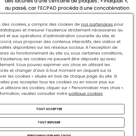
des lacunes d’une centaine de plaques ; « indiquait »,
au passé, car l’ECPAD procéda à une concaténation
de la cotation, comblant les vides. Deux inventaires «
AUL » se superposent donc, celui de Tournassoud et
ns des cookies, y compris des cookies de
nos partenaires
pour
celui revu par l’ECPAD, aujourd’hui communiqué. La
statistiques et mesurer l’audience strictement nécessaires au
t et aux opérations d’administration courante du site, et
logique a été recouvrée a posteriori par les équipes
ccord, vous proposer des contenus interactifs, des vidéos et
successives de l’ECPAD, lancées dans une patiente
alités disponibles sur les réseaux sociaux. A l’exception de
enquête de réattribution.
ires au fonctionnement du site ou, sous certaines conditions,
d’audience, les cookies ne peuvent être déposés qu’avec
Quatre numérotations d’époque, plus trois créée par
tement. Vous pouvez exprimer vos choix en utilisant les
la MPP, plus deux à l’ECPAD, plus celle du musée
près et changer d’avis à tout moment en cliquant sur la
Albert-Kahn, ce ne sont pas moins de dix systèmes
rer les cookies » située en bas de chaque page du site. Si
aitez pas accepter tous les cookies ou en savoir plus sur
de cotation qui se superposent et se croisent,
utilisons les cookies, cliquer sur « Personnaliser mes choix ».
réclamant une certaine souplesse de l’esprit pour
nformation, veuillez consulter notre
politique cookies
.
l’archiviste ou le chercheur. Dans le présent travail,
les cotes d’époque sont privilégiées, celles de la SPA
TOUT ACCEPTER
mises en avant.
Le corpus d’Autochromes de l’armée reste depuis
TOUT REFUSER
1919 divisé, réparti aujourd’hui entre deux services de
PERSONNALISER MES CHOIX