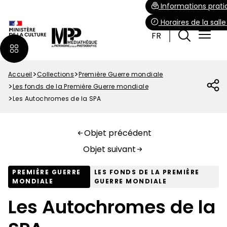
Aller
Paramétrer les cookies
Informations prati
au
Horaires de la sall
contenu
FR
principal
Accueil
Collections
Première Guerre mondiale
Fil
Les fonds de la Première Guerre mondiale
d'Ariane
Les Autochromes de la SPA
Objet précédent
Objet suivant
PREMIÈRE GUERRE
LES FONDS DE LA PREMIÈRE
MONDIALE
GUERRE MONDIALE
Les Autochromes de la