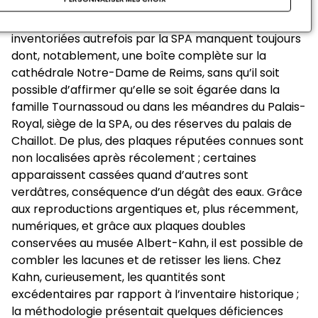
l’État : la MPP et l’ECPAD. Une grande majorité des
plaques est bien présente et traçable. 130 plaques
inventoriées autrefois par la SPA manquent toujours
dont, notablement, une boîte complète sur la
cathédrale Notre-Dame de Reims, sans qu’il soit
possible d’affirmer qu’elle se soit égarée dans la
famille Tournassoud ou dans les méandres du Palais-
Royal, siège de la SPA, ou des réserves du palais de
Chaillot. De plus, des plaques réputées connues sont
non localisées après récolement ; certaines
apparaissent cassées quand d’autres sont
verdâtres, conséquence d’un dégât des eaux. Grâce
aux reproductions argentiques et, plus récemment,
numériques, et grâce aux plaques doubles
conservées au musée Albert-Kahn, il est possible de
combler les lacunes et de retisser les liens. Chez
Kahn, curieusement, les quantités sont
excédentaires par rapport à l’inventaire historique ;
la méthodologie présentait quelques déficiences