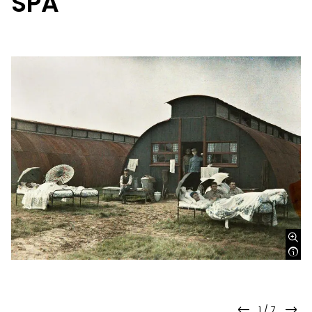
SPA
1
/
7