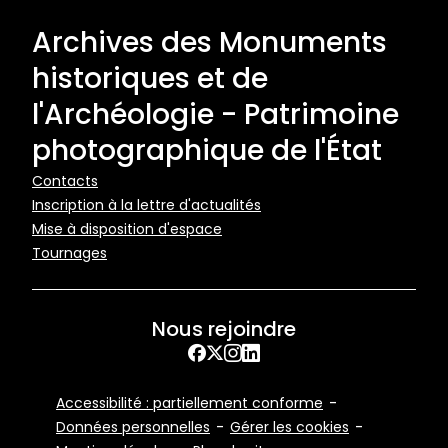
Archives des Monuments
historiques et de
l'Archéologie - Patrimoine
photographique de l'État
Pied
Contacts
Inscription à la lettre d'actualités
de
Mise à disposition d'espace
page
Tournages
Nous rejoindre
Facebook
X
Instagram
LinkedIn
Footer
Accessibilité : partiellement conforme
Bottom
Données personnelles
Gérer les cookies