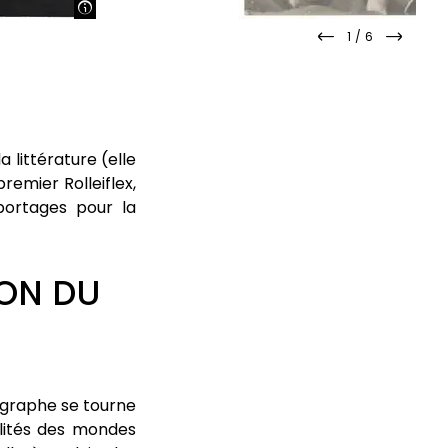
1
/
6
slide
slide
précédente
suivan
a littérature (elle
remier Rolleiflex,
eportages pour la
ION DU
ographe se tourne
alités des mondes