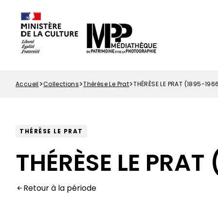
Options
Aller
Paramétrer les cookies
d'accessibilité
au
contenu
principal
Accueil
Collections
Thérèse Le Prat
THÉRÈSE LE PRAT (1895-196
Fil
d'Ariane
THÉRÈSE LE PRAT
THÉRÈSE LE PRAT 
Retour à la période