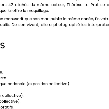
vers 42 clichés du même acteur, Thérèse Le Prat se c
ue lui offre le maquillage.
 un manuscrit que son mari publie la même année, En votre
ublié. De son vivant, elle a photographié les interprèt
NS
e.
rte.
hèque nationale (exposition collective).
n collective).
collective).
oratifs.