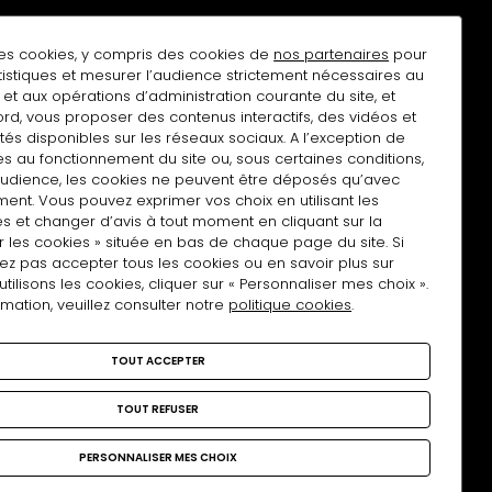
des cookies, y compris des cookies de
nos partenaires
pour
atistiques et mesurer l’audience strictement nécessaires au
et aux opérations d’administration courante du site, et
rd, vous proposer des contenus interactifs, des vidéos et
tés disponibles sur les réseaux sociaux. A l’exception de
n à la lettre d'actualités
Mise à disposition d'espace
s au fonctionnement du site ou, sous certaines conditions,
audience, les cookies ne peuvent être déposés qu’avec
ent. Vous pouvez exprimer vos choix en utilisant les
s et changer d’avis à tout moment en cliquant sur la
r les cookies » située en bas de chaque page du site. Si
ez pas accepter tous les cookies ou en savoir plus sur
lisons les cookies, cliquer sur « Personnaliser mes choix ».
rmation, veuillez consulter notre
politique cookies
.
TOUT ACCEPTER
Nous rejoindre
TOUT REFUSER
Facebook
X
Instagram
LinkedIn
PERSONNALISER MES CHOIX
les
Plan du site
Politique cookies