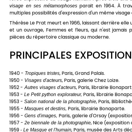
visage en ses métamorphoses
parait en 1964. À tra
multiples possibilités d'expression d'un même visage q
Thérèse Le Prat meurt en 1966, laissant derrière elle
et un ouvrage, Femmes et fleurs, qui n'est jamais p
pièces du répertoire classique ou moderne.
PRINCIPALES EXPOSITIO
1940 -
Tropiques tristes
, Paris, Grand Palais.
1950 -
Visages d'acteurs
, Paris, galerie Chez Loize.
1952 -
Autres visages d'acteurs
, Paris, librairie Bonapart
1953 -
Le Petit python explorateur,
Paris, librairie Bonapa
1953 -
Salon national de la photographie
, Paris, Bibliot
1955 -
Masques et destins,
Paris, librairie Bonaparte.
1956 -
Gens d'images,
Paris, galerie d'Orsay (expositio
1957 -
2e biennale de la photographie
, Nice (exposition 
1959
- Le Masque et l'humain
, Paris, musée des Arts déc