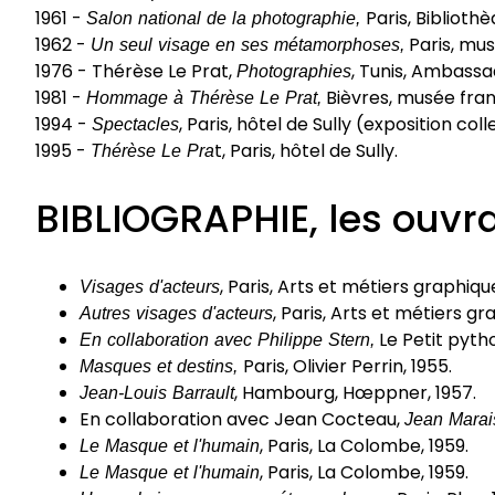
1961 -
Salon national de la photographie,
Paris, Biblioth
1962 -
Un seul visage en ses métamorphoses,
Paris, mus
1976 - Thérèse Le Prat,
Photographies
, Tunis, Ambassa
1981 -
Hommage à Thérèse Le Prat,
Bièvres, musée fran
1994 -
Spectacles
, Paris, hôtel de Sully (exposition coll
1995 -
Thérèse Le Pra
t, Paris, hôtel de Sully.
BIBLIOGRAPHIE, les ouvr
Visages d'acteurs
, Paris, Arts et métiers graphique
Autres visages d'acteurs
, Paris, Arts et métiers gr
En collaboration avec Philippe Stern,
Le Petit pytho
Masques et destins,
Paris, Olivier Perrin, 1955.
Jean-Louis Barrault
, Hambourg, Hœppner, 1957.
En collaboration avec Jean Cocteau,
Jean Marai
Le Masque et l'humain
, Paris, La Colombe, 1959.
Le Masque et l'humain
, Paris, La Colombe, 1959.