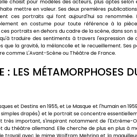
7, elle choisit pour modèles des acteurs, plus aptes selon 
haite mettre en valeur. Ses deux premières publications
ent ces portraits qui font aujourd'hui sa renommée. 
implement en costume pour toute référence à la pièce
ces portraits en dehors du cadre de la scène, dans son s
qu'à traduire des sentiments à travers l'expression de 
 que la gravité, la mélancolie et le recueillement. Ses p
âtre comme L'Avant-Scène ou Théâtre de France.
E : LES MÉTAMORPHOSES D
asques et Destins en 1955, et Le Masque et l'humain en 195
 simples drapés) et le portrait se concentre essentielle
très important, s'inspirant notamment de l'Extrême-Orie
 et du théâtre allemand. Elle cherche de plus en plus à m
de travail avec le mime Wolfram Mehring et la maquilleus