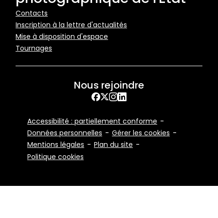
Pied
Contacts
Inscription à la lettre d'actualités
de
Mise à disposition d'espace
page
Tournages
Nous rejoindre
Facebook
X
Instagram
LinkedIn
Footer
Accessibilité : partiellement conforme
Bottom
Données personnelles
Gérer les cookies
Mentions légales
Plan du site
Politique cookies