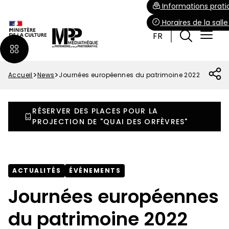
Aller
Paramétrer les cookies
Informations prati
au
Horaires de la sall
contenu
FR
principal
Accueil
News
Journées européennes du patrimoine 2022
Fil
d'Ariane
RÉSERVER DES PLACES POUR LA
PROJECTION DE "QUAI DES ORFÈVRES"
ACTUALITÉS
ÉVÉNEMENTS
Journées européennes
du patrimoine 2022