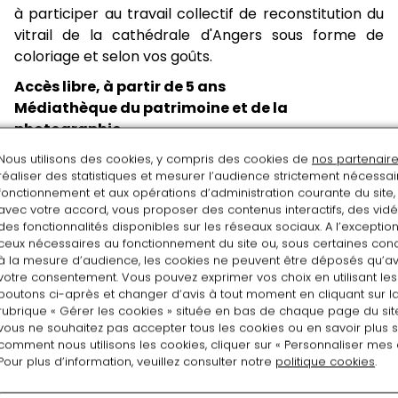
à participer au travail collectif de reconstitution du
vitrail de la cathédrale d'Angers sous forme de
coloriage et selon vos goûts.
Accès libre, à partir de 5 ans
Médiathèque du patrimoine et de la
photographie
11 rue du Séminaire de Conflans à Charenton-le-
Nous utilisons des cookies, y compris des cookies de
nos partenair
Pont
réaliser des statistiques et mesurer l’audience strictement nécessa
fonctionnement et aux opérations d’administration courante du site,
avec votre accord, vous proposer des contenus interactifs, des vidé
des fonctionnalités disponibles sur les réseaux sociaux. A l’exceptio
ceux nécessaires au fonctionnement du site ou, sous certaines condi
à la mesure d’audience, les cookies ne peuvent être déposés qu’a
votre consentement. Vous pouvez exprimer vos choix en utilisant les
boutons ci-après et changer d’avis à tout moment en cliquant sur l
rubrique « Gérer les cookies » située en bas de chaque page du site
vous ne souhaitez pas accepter tous les cookies ou en savoir plus s
comment nous utilisons les cookies, cliquer sur « Personnaliser mes c
Pour plus d’information, veuillez consulter notre
politique cookies
.