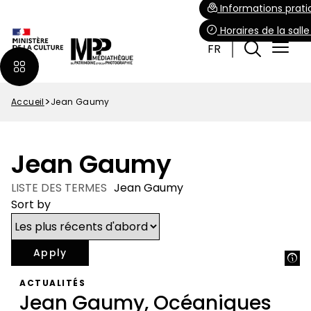
Aller
Paramétrer les cookies
Informations prati
au
Horaires de la sall
contenu
FR
principal
Accueil
Jean Gaumy
Fil
d'Ariane
Jean Gaumy
LISTE DES TERMES
Jean Gaumy
Sort by
ACTUALITÉS
Jean Gaumy, Océaniques