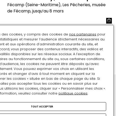
Fécamp (Seine-Maritime), Les Pêcheries, musée
de Fécamp, jusqu’au 8 mars
Jean
Gaumy,
ACTUALITÉS
Océaniques
ns des cookies, y compris des cookies de
nos partenaires
pour
Jean Gaumy et la mer
statistiques et mesurer l’audience strictement nécessaires au
t et aux opérations d’administration courante du site, et
Au musée national de la Marine à Paris jusqu'au 17
ccord, vous proposer des contenus interactifs, des vidéos et
août 2025
alités disponibles sur les réseaux sociaux. A l’exception de
ires au fonctionnement du site ou, sous certaines conditions,
Jean
d’audience, les cookies ne peuvent être déposés qu’avec
Gaumy
tement. Vous pouvez exprimer vos choix en utilisant les
et
près et changer d’avis à tout moment en cliquant sur la
rer les cookies » située en bas de chaque page du site. Si
la
aitez pas accepter tous les cookies ou en savoir plus sur
mer
Restons en contact
utilisons les cookies, cliquer sur « Personnaliser mes choix ».
nformation, veuillez consulter notre
politique cookies
.
Inscrivez-vous !
Adresse e-mail
TOUT ACCEPTER