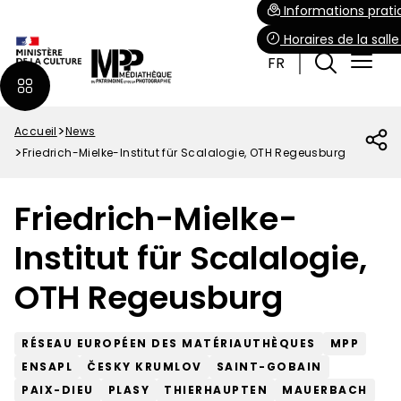
Aller
Paramétrer les cookies
Informations prati
au
Horaires de la sall
contenu
FR
principal
Accueil
News
Fil
Friedrich-Mielke-Institut für Scalalogie, OTH Regeusburg
d'Ariane
Friedrich-Mielke-
Institut für Scalalogie,
OTH Regeusburg
RÉSEAU EUROPÉEN DES MATÉRIAUTHÈQUES
MPP
ENSAPL
ČESKY KRUMLOV
SAINT-GOBAIN
PAIX-DIEU
PLASY
THIERHAUPTEN
MAUERBACH