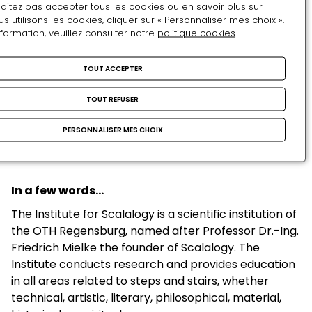
aitez pas accepter tous les cookies ou en savoir plus sur
technische, technologische, gestalterische und
utilisons les cookies, cliquer sur « Personnaliser mes choix ».
gesellschaftliche Fragestellungen und stellt seine
nformation, veuillez consulter notre
politique cookies
.
Wissenssammlung allen Forschenden zur Verfügung.
Zu den Aktivitäten in Forschung, Lehre und Transfer
TOUT ACCEPTER
zählen regelmäßige
Lehrveranstaltungen an der OTH Regensburg, die
TOUT REFUSER
Veranstaltungen von und die Teilnahme an
PERSONNALISER MES CHOIX
Ausstellungen sowie die Unterstützung von
Forschungsprojekten.
In a few words…
The Institute for Scalalogy is a scientific institution of
the OTH Regensburg, named after Professor Dr.-Ing.
Friedrich Mielke the founder of Scalalogy. The
Institute conducts research and provides education
in all areas related to steps and stairs, whether
technical, artistic, literary, philosophical, material,