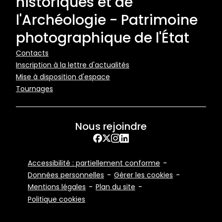
historiques et de
l'Archéologie - Patrimoine
photographique de l'État
Pied
Contacts
Inscription à la lettre d'actualités
de
Mise à disposition d'espace
page
Tournages
Nous rejoindre
Facebook
X
Instagram
LinkedIn
Footer
Accessibilité : partiellement conforme
Bottom
Données personnelles
Gérer les cookies
Mentions légales
Plan du site
Politique cookies