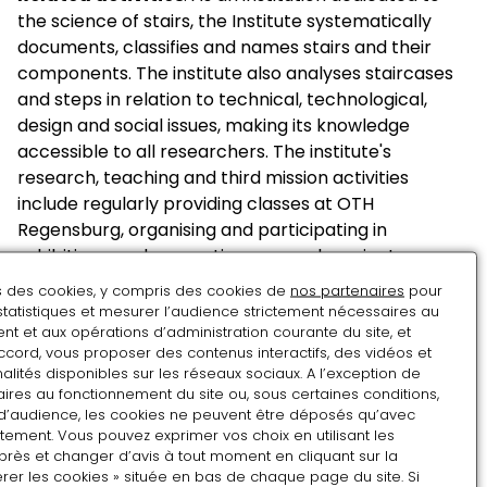
the science of stairs, the Institute systematically
documents, classifies and names stairs and their
components. The institute also analyses staircases
and steps in relation to technical, technological,
design and social issues, making its knowledge
accessible to all researchers. The institute's
research, teaching and third mission activities
include regularly providing classes at OTH
Regensburg, organising and participating in
exhibitions, and supporting research projects.
ns des cookies, y compris des cookies de
nos partenaires
pour
statistiques et mesurer l’audience strictement nécessaires au
Zugehörige Aktivitäten
: Als Einrichtung der
t et aux opérations d’administration courante du site, et
Treppenkunde befasst sich das Institut mit der
ccord, vous proposer des contenus interactifs, des vidéos et
systematischen Dokumentation, typologischen
alités disponibles sur les réseaux sociaux. A l’exception de
ires au fonctionnement du site ou, sous certaines conditions,
Einordnung und präzisen Benennung von Treppen
d’audience, les cookies ne peuvent être déposés qu’avec
und ihren Einzelteilen. Als Einrichtung der
tement. Vous pouvez exprimer vos choix en utilisant les
Treppenforschung widmet sich das Institut der
près et changer d’avis à tout moment en cliquant sur la
Analyse von Treppen und Stufungen im Hinblick auf
rer les cookies » située en bas de chaque page du site. Si