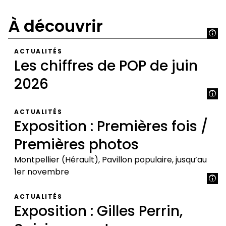
À découvrir
ACTUALITÉS
Les chiffres de POP de juin
2026
Les
ACTUALITÉS
chiffres
Exposition : Premières fois /
de
Premières photos
POP
de
Montpellier (Hérault), Pavillon populaire, jusqu’au
juin
1er novembre
2026
Exposition
ACTUALITÉS
:
Exposition : Gilles Perrin,
Premières
fois